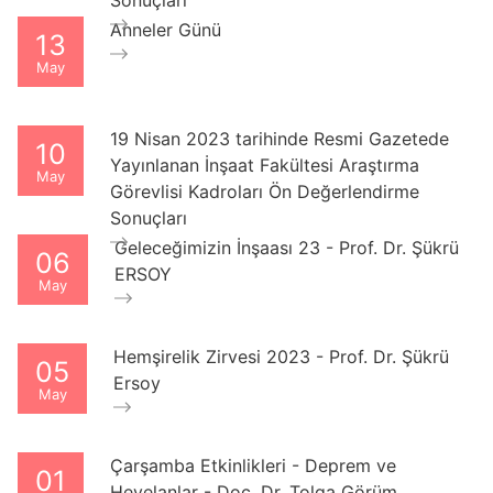
Sonuçları
Anneler Günü
13
May
19 Nisan 2023 tarihinde Resmi Gazetede
10
Yayınlanan İnşaat Fakültesi Araştırma
May
Görevlisi Kadroları Ön Değerlendirme
Sonuçları
Geleceğimizin İnşaası 23 - Prof. Dr. Şükrü
06
ERSOY
May
Hemşirelik Zirvesi 2023 - Prof. Dr. Şükrü
05
Ersoy
May
Çarşamba Etkinlikleri - Deprem ve
01
Heyelanlar - Doç. Dr. Tolga Görüm