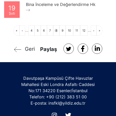
Bina İnceleme ve Değerlendirme Hk
19
Şub
Sayfalama
…
…
İlk
Önceki
Sayfa
Sayfa
Sayfa
Sayfa
Sayfa
Sayfa
Sayfa
Sayfa
Sayfa
Sonraki
Son
«
‹
4
5
6
7
8
9
10
11
12
›
»
sayfa
sayfa
sayfa
sayfa
Geri
Paylaş
Davutpaşa Kampüsü Çifte Havuzlar
Mahallesi Eski Londra Asfaltı Caddesi
No:171 34220 Esenler/İstanbul
Telefon: +90 (212) 383 51 00
E-posta: insfkl@yildiz.edu.tr