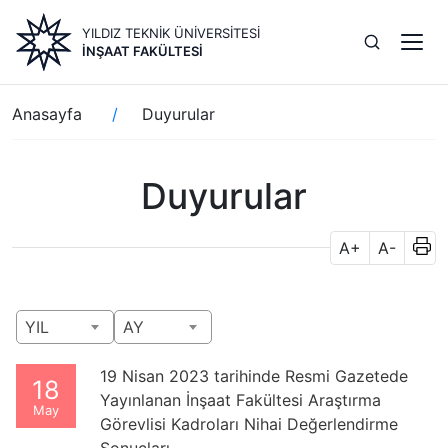
Ana
YILDIZ TEKNİK ÜNİVERSİTESİ
içeriğe
İNŞAAT FAKÜLTESİ
atla
Sayfa
Anasayfa
Duyurular
yolu
Duyurular
A+
A-
YIL
AY
19 Nisan 2023 tarihinde Resmi Gazetede
18
Yayınlanan İnşaat Fakültesi Araştırma
May
Görevlisi Kadroları Nihai Değerlendirme