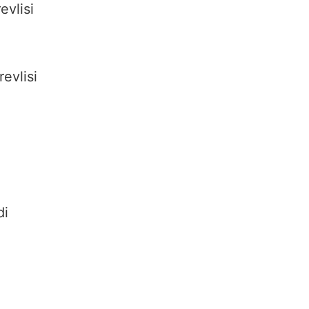
evlisi
evlisi
di