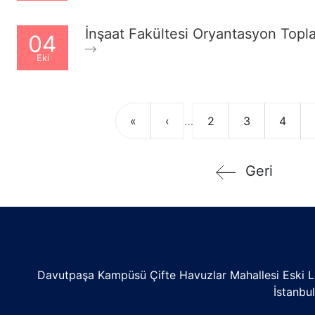
İnşaat Fakültesi Oryantasyon Topla
04
Eki
Sayfalama
İlk
Önceki
Sayfa
Sayfa
Sayfa
«
‹
…
2
3
4
sayfa
sayfa
Geri
Davutpaşa Kampüsü Çifte Havuzlar Mahallesi Eski L
İstanbu