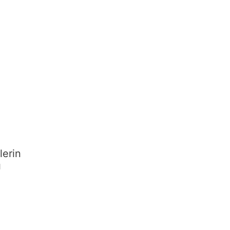
lerin
ı