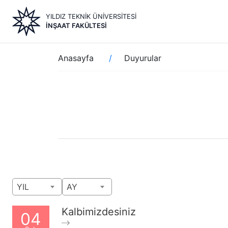
Ana
YILDIZ TEKNİK ÜNİVERSİTESİ
içeriğe
İNŞAAT FAKÜLTESİ
atla
Sayfa
Anasayfa
Duyurular
yolu
YIL
AY
Kalbimizdesiniz
04