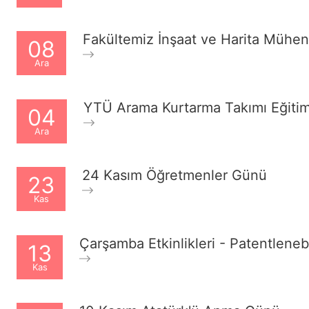
Fakültemiz İnşaat ve Harita Mühend
08
Ara
YTÜ Arama Kurtarma Takımı Eğitim
04
Ara
24 Kasım Öğretmenler Günü
23
Kas
Çarşamba Etkinlikleri - Patentlenebi
13
Kas