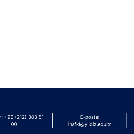
n: +90 (212) 383 51
E-posta:
00
insfkl@yildiz.edu.tr