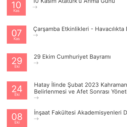
10 Kasım Atatürk'ü Anma Günü
10
Kas
Çarşamba Etkinlikleri - Havacılıkta
07
Kas
29 Ekim Cumhuriyet Bayramı
29
Eki
Hatay İlinde Şubat 2023 Kahraman
24
Belirlenmesi ve Afet Sonrası Yöneti
Eki
İnşaat Fakültesi Akademisyenleri D
08
Eki