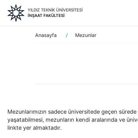
Ana
YILDIZ TEKNİK ÜNİVERSİTESİ
içeriğe
İNŞAAT FAKÜLTESİ
atla
Sayfa
Anasayfa
Mezunlar
yolu
Mezunlarımızın sadece üniversitede geçen sürede de
yaşatabilmesi, mezunların kendi aralarında ve ünivers
linkte yer almaktadır.