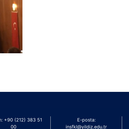
n: +90 (212) 383 51
E-posta:
00
insfkl@yildiz.edu.tr