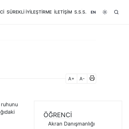
Cİ
SÜREKLİ İYİLEŞTİRME
İLETİŞİM
S.S.S.
EN
A+
A-
ı ruhunu
ağıdaki
ÖĞRENCİ
Akran Danışmanlığı