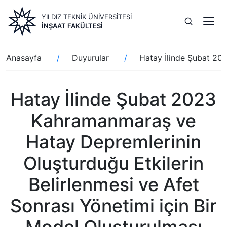
Ana
YILDIZ TEKNİK ÜNİVERSİTESİ
içeriğe
İNŞAAT FAKÜLTESİ
atla
Sayfa
Anasayfa
Duyurular
Hatay İlinde Şubat 202
yolu
Hatay İlinde Şubat 2023
Kahramanmaraş ve
Hatay Depremlerinin
Oluşturduğu Etkilerin
Belirlenmesi ve Afet
Sonrası Yönetimi için Bir